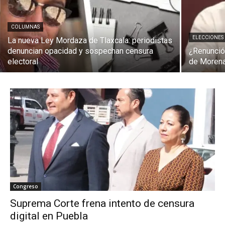
COLUMNAS
ELECCIONES
La nueva Ley Mordaza de Tlaxcala: periodistas
denuncian opacidad y sospechan censura
¿Renunció
electoral
de Moren
Congreso
Suprema Corte frena intento de censura
digital en Puebla