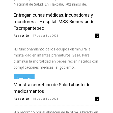
Nacional de Salud. En Tlaxcala, 702 niños de...
Entregan cunas médicas, incubadoras y
Leer más
monitores al Hospital IMSS-Bienestar de
Tzompantepec
Redacción
-
17 de abril de 2025
0
•El funcionamiento de los equipos disminuirá la
mortalidad en infantes prematuros: Sesa. Para
disminuir la mortalidad en bebés recién nacidos con
complicaciones médicas, el gobierno...
Leer más
Muestra secretario de Salud abasto de
medicamentos
Redacción
-
15 de abril de 2025
0
•En recorrido por el almacén de la SESA, ubicado en