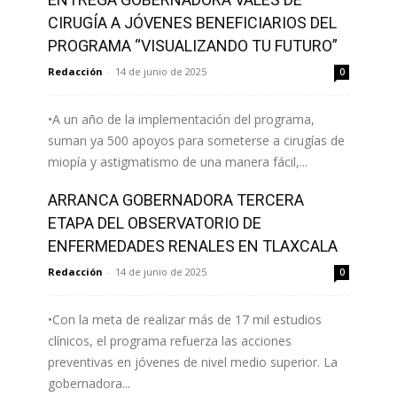
Leer más
CIRUGÍA A JÓVENES BENEFICIARIOS DEL
PROGRAMA “VISUALIZANDO TU FUTURO”
Redacción
-
14 de junio de 2025
0
•A un año de la implementación del programa,
suman ya 500 apoyos para someterse a cirugías de
miopía y astigmatismo de una manera fácil,...
ARRANCA GOBERNADORA TERCERA
Leer más
ETAPA DEL OBSERVATORIO DE
ENFERMEDADES RENALES EN TLAXCALA
Redacción
-
14 de junio de 2025
0
•Con la meta de realizar más de 17 mil estudios
clínicos, el programa refuerza las acciones
preventivas en jóvenes de nivel medio superior. La
gobernadora...