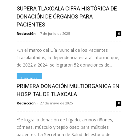
SUPERA TLAXCALA CIFRA HISTÓRICA DE
Leer más
DONACIÓN DE ÓRGANOS PARA
PACIENTES
Redacción
-
7 de junio de 2025
0
•En el marco del Día Mundial de los Pacientes
Trasplantados, la dependencia estatal informó que,
de 2022 a 2024, se lograron 52 donaciones de...
Leer más
PRIMERA DONACIÓN MULTIORGÁNICA EN
HOSPITAL DE TLAXCALA
Redacción
-
27 de mayo de 2025
0
•Se logra la donación de hígado, ambos riñones,
córneas, músculo y tejido óseo para múltiples
pacientes. La Secretaría de Salud del estado de