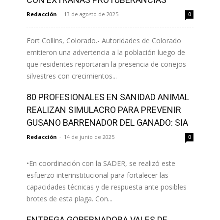
Redacción
-
13 de agosto de 2025
0
Fort Collins, Colorado.- Autoridades de Colorado
emitieron una advertencia a la población luego de
que residentes reportaran la presencia de conejos
silvestres con crecimientos...
80 PROFESIONALES EN SANIDAD ANIMAL
Leer más
REALIZAN SIMULACRO PARA PREVENIR
GUSANO BARRENADOR DEL GANADO: SIA
Redacción
-
14 de junio de 2025
0
•En coordinación con la SADER, se realizó este
esfuerzo interinstitucional para fortalecer las
capacidades técnicas y de respuesta ante posibles
brotes de esta plaga. Con...
ENTREGA GOBERNADORA VALES DE