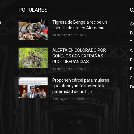
POPULARES
C
a
Tigresa de Bengala recibe un
Go
colmillo de oro en Alemania
E
18 de agosto de 2025
Tl
Sa
ALERTA EN COLORADO POR
n
CONEJOS CON EXTRAÑAS
Po
PROTUBERANCIAS
Po
13 de agosto de 2025
C
Proponen cárcel para mujeres
que atribuyan falsamente la
D
paternidad de un hijo
5 de agosto de 2025