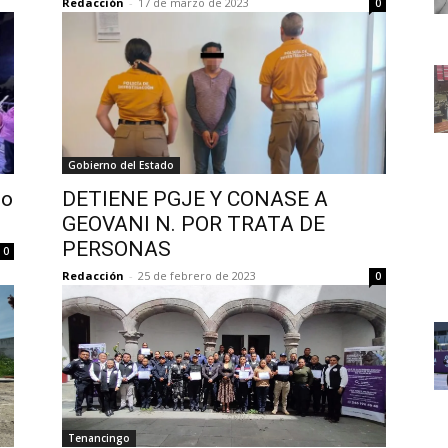
Redacción
-
17 de marzo de 2023
0
Gobierno del Estado
go
DETIENE PGJE Y CONASE A
GEOVANI N. POR TRATA DE
PERSONAS
0
Redacción
-
25 de febrero de 2023
0
Tenancingo