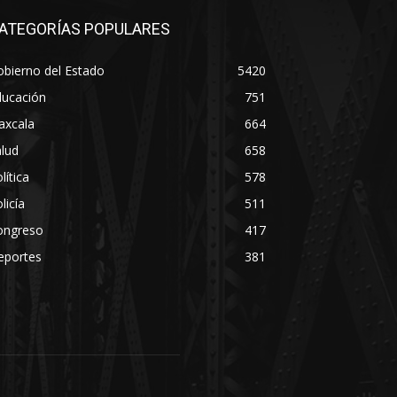
ATEGORÍAS POPULARES
bierno del Estado
5420
ducación
751
axcala
664
lud
658
lítica
578
licía
511
ongreso
417
eportes
381