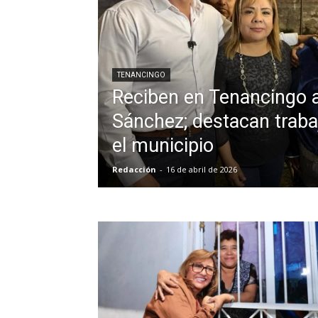
TENANCINGO
Reciben en Tenancingo 
Sánchez; destacan traba
el municipio
Redacción
-
16 de abril de 2026