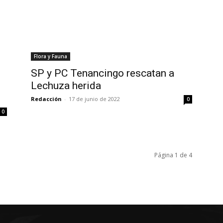
Flora y Fauna
SP y PC Tenancingo rescatan a
Lechuza herida
Redacción
-
17 de junio de 2022
0
0
Página 1 de 4