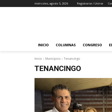
miércoles, agosto 5, 2026
Registrarse / Unirse
Co
INICIO
COLUMNAS
CONGRESO
E
Inicio
Municipios
Tenancingo
TENANCINGO