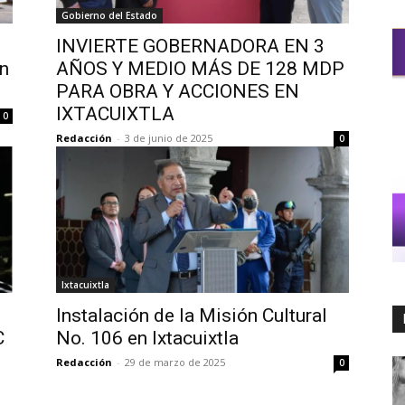
Gobierno del Estado
INVIERTE GOBERNADORA EN 3
en
AÑOS Y MEDIO MÁS DE 128 MDP
PARA OBRA Y ACCIONES EN
IXTACUIXTLA
0
Redacción
-
3 de junio de 2025
0
Ixtacuixtla
Instalación de la Misión Cultural
C
No. 106 en Ixtacuixtla
Redacción
-
29 de marzo de 2025
0