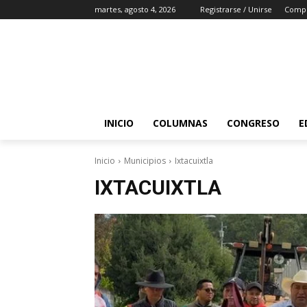
martes, agosto 4, 2026
Registrarse / Unirse
Comp
INICIO
COLUMNAS
CONGRESO
E
Inicio
Municipios
Ixtacuixtla
IXTACUIXTLA