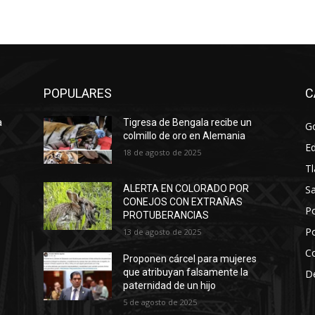
POPULARES
C
a
Tigresa de Bengala recibe un
Go
colmillo de oro en Alemania
E
18 de agosto de 2025
Tl
Sa
ALERTA EN COLORADO POR
n
CONEJOS CON EXTRAÑAS
Po
PROTUBERANCIAS
Po
13 de agosto de 2025
C
Proponen cárcel para mujeres
que atribuyan falsamente la
D
paternidad de un hijo
5 de agosto de 2025