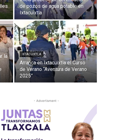
lles
de pozos de agua potable en
Ixtacuixtla
IXTACUIXTLA
r la
Arranca en Ixtacuixtla el Curso
e
de Verano “Aventura de Verano
2025”
- Advertisment -