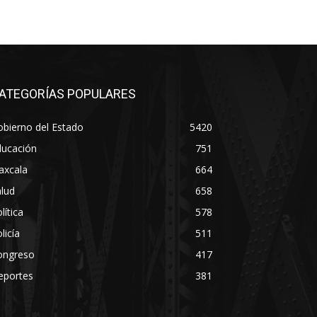
ATEGORÍAS POPULARES
bierno del Estado
5420
ducación
751
axcala
664
lud
658
lítica
578
licía
511
ongreso
417
eportes
381