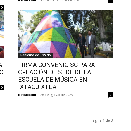
Redacción
-
12 de noviembre de 2024
0
0
Gobierno del Estado
A
FIRMA CONVENIO SC PARA
TO
CREACIÓN DE SEDE DE LA
ESCUELA DE MÚSICA EN
IXTACUIXTLA
0
Redacción
-
26 de agosto de 2023
0
Página 1 de 3