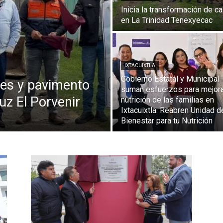
Inicia la transformación de ca
en La Trinidad Tenexyecac
IXTACUIXTLA
Gobierno Estatal y Municipal
nes y pavimento
suman esfuerzos para mejora
uz El Porvenir
nutrición de las familias en
Ixtacuixtla: Reabren Unidad d
Bienestar para tu Nutrición