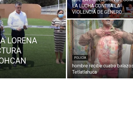
LA LUCHA CONTRA LA
VIOLENCIA DE GÉNERO
A LORENA
CTURA
NOHCAN
POLICÍA
hombre recibe cuatro balazo
Tetlatlahuca