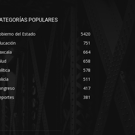
ATEGORÍAS POPULARES
bierno del Estado
5420
ducación
751
axcala
664
lud
658
lítica
578
licía
511
ongreso
417
eportes
381