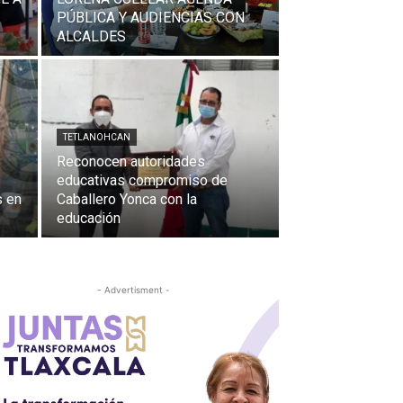
PÚBLICA Y AUDIENCIAS CON
ALCALDES
TETLANOHCAN
Reconocen autoridades
educativas compromiso de
s en
Caballero Yonca con la
educación
- Advertisment -