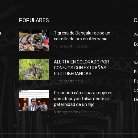
POPULARES
C
a
Tigresa de Bengala recibe un
Go
colmillo de oro en Alemania
E
18 de agosto de 2025
Tl
Sa
ALERTA EN COLORADO POR
n
CONEJOS CON EXTRAÑAS
Po
PROTUBERANCIAS
Po
13 de agosto de 2025
C
Proponen cárcel para mujeres
que atribuyan falsamente la
D
paternidad de un hijo
5 de agosto de 2025