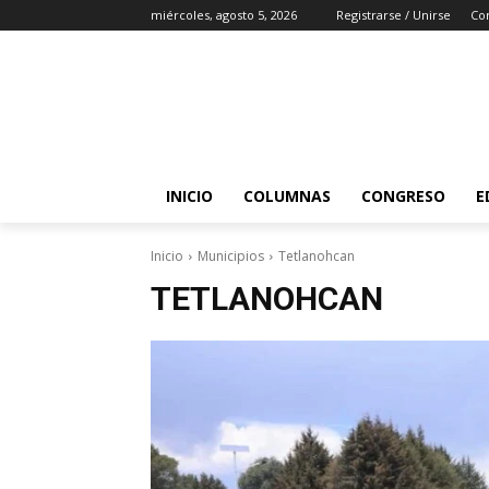
miércoles, agosto 5, 2026
Registrarse / Unirse
Co
INICIO
COLUMNAS
CONGRESO
E
Inicio
Municipios
Tetlanohcan
TETLANOHCAN