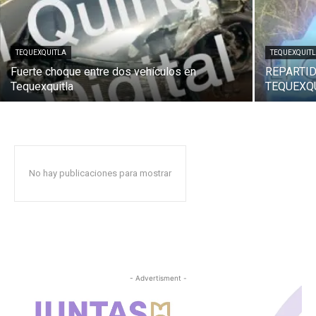
TEQUEXQUITLA
TEQUEXQUIT
Fuerte choque entre dos vehículos en
REPARTI
Tequexquitla
TEQUEXQU
No hay publicaciones para mostrar
- Advertisment -