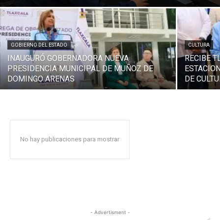
GOBIERNO DEL ESTADO
CULTURA
INAUGURÓ GOBERNADORA NUEVA
RECIBE T
PRESIDENCIA MUNICIPAL DE MUÑOZ DE
ESTACION
DOMINGO ARENAS
DE CULT
No hay publicaciones para mostrar
- Advertisment -