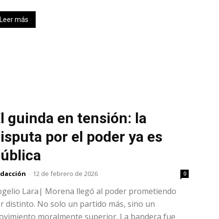
Leer más
l guinda en tensión: la
isputa por el poder ya es
ública
dacción
-
12 de febrero de 2026
0
ogelio Lara| Morena llegó al poder prometiendo
r distinto. No solo un partido más, sino un
ovimiento moralmente superior. La bandera fue