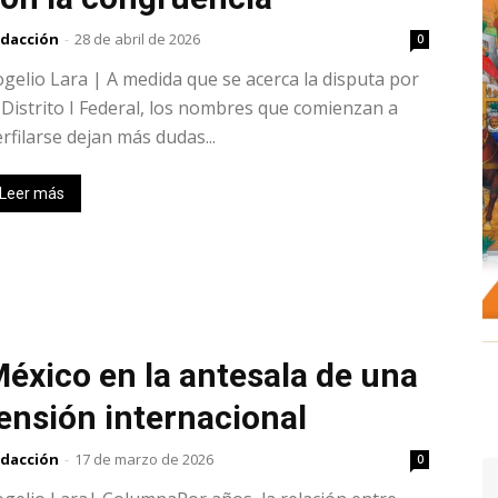
dacción
-
28 de abril de 2026
0
gelio Lara | A medida que se acerca la disputa por
 Distrito I Federal, los nombres que comienzan a
rfilarse dejan más dudas...
Leer más
éxico en la antesala de una
ensión internacional
dacción
-
17 de marzo de 2026
0