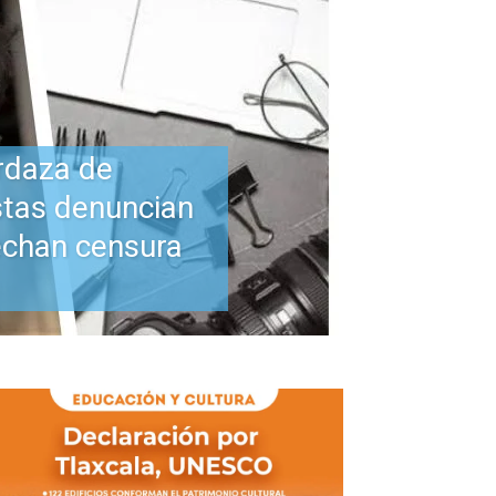
rdaza de
stas denuncian
echan censura