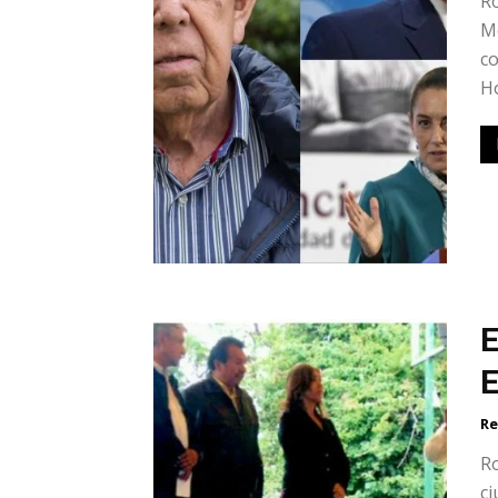
Ro
Mé
co
Ho
E
Re
Ro
ci