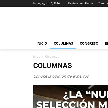
lunes, agosto 3, 2026
Registrarse / Unirse
Compr
INICIO
COLUMNAS
CONGRESO
E
Inicio
Columnas
COLUMNAS
Conoce la opinión de expertos