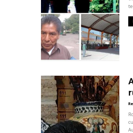
te
A
r
Re
Ro
cu
Au