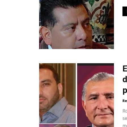
E
d
p
Re
R
se
m