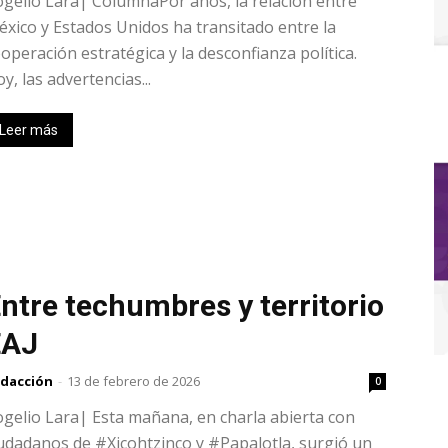
gelio Lara| ColumnaPor años, la relación entre
xico y Estados Unidos ha transitado entre la
operación estratégica y la desconfianza política.
y, las advertencias...
Leer más
ntre techumbres y territorio
EAJ
dacción
-
13 de febrero de 2026
0
gelio Lara| Esta mañana, en charla abierta con
udadanos de #Xicohtzinco y #Papalotla, surgió un