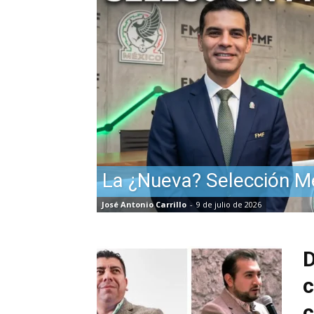
La ¿Nueva? Selección M
José Antonio Carrillo
-
9 de julio de 2026
D
c
c