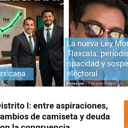
La nueva Ley Mo
Tlaxcala: periodi
opacidad y sosp
exicana
electoral
Redacción
-
7 de junio de 2026
istrito I: entre aspiraciones,
ambios de camiseta y deuda
on la congruencia