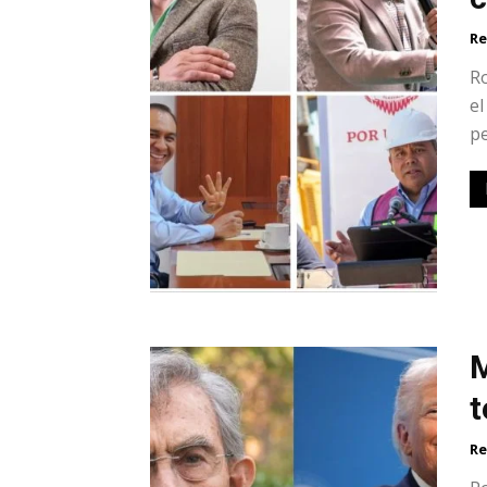
Re
Ro
el
pe
M
t
Re