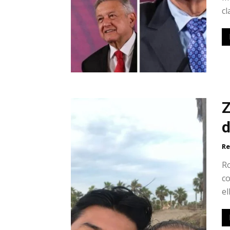
cl
Z
d
Re
Ro
co
el