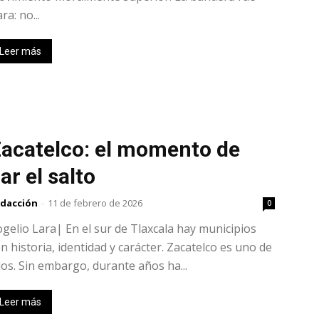
ara: no...
Leer más
acatelco: el momento de
ar el salto
dacción
-
11 de febrero de 2026
0
gelio Lara| En el sur de Tlaxcala hay municipios
n historia, identidad y carácter. Zacatelco es uno de
los. Sin embargo, durante años ha...
Leer más