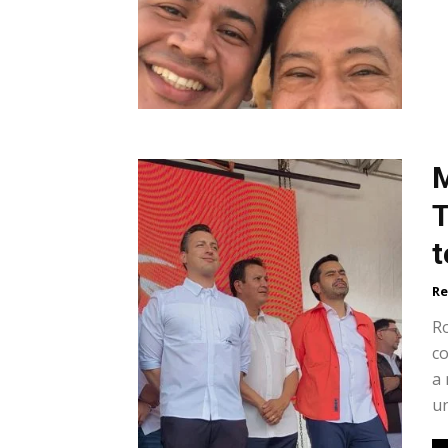
M
T
t
Re
R
co
a 
un