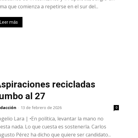
ma que comienza a repetirse en el sur del...
Leer más
spiraciones recicladas
umbo al 27
dacción
-
13 de febrero de 2026
0
gelio Lara | •En política, levantar la mano no
esta nada. Lo que cuesta es sostenerla. Carlos
gusto Pérez ha dicho que quiere ser candidato...