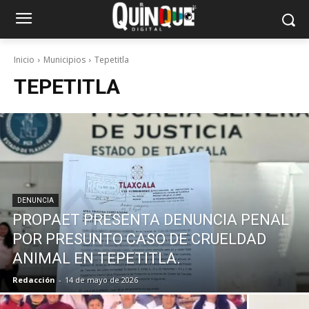
Inicio
Municipios
Tepetitla
TEPETITLA
DENUNCIA
PROPAET PRESENTA DENUNCIA PENAL
POR PRESUNTO CASO DE CRUELDAD
ANIMAL EN TEPETITLA.
Redacción
-
14 de mayo de 2026