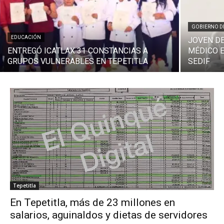
GOBIERNO D
EDUCACIÓN
JOVEN DE
ENTREGÓ ICATLAX 31 CONSTANCIAS A
MÉDICO 
GRUPOS VULNERABLES EN TEPETITLA
SEDIF
Tepetitla
En Tepetitla, más de 23 millones en
salarios, aguinaldos y dietas de servidores