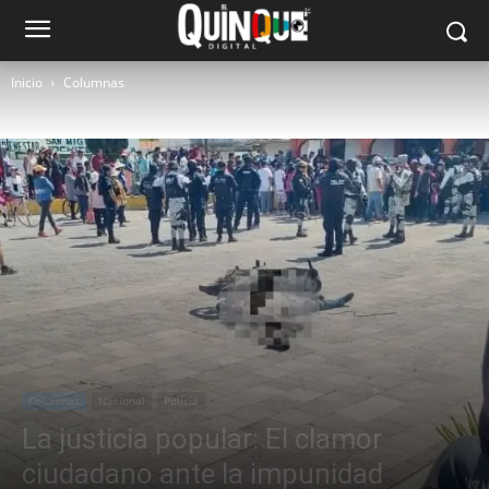
Inicio
Columnas
Columnas
Nacional
Policía
La justicia popular: El clamor
ciudadano ante la impunidad