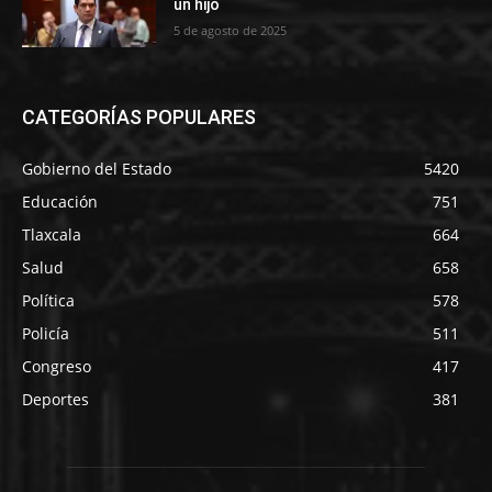
un hijo
5 de agosto de 2025
CATEGORÍAS POPULARES
Gobierno del Estado
5420
Educación
751
Tlaxcala
664
Salud
658
Política
578
Policía
511
Congreso
417
Deportes
381